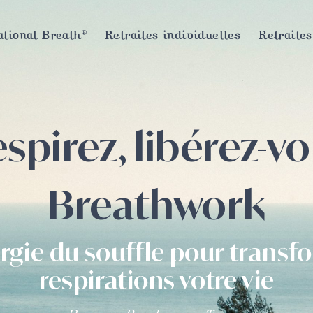
tional Breath®
Retraites individuelles
Retraites
spirez, libérez-v
Breathwork
rgie du souffle pour trans
respirations votre vie