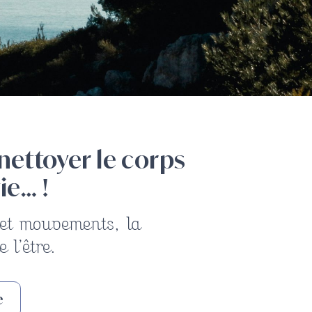
nettoyer le corps
ie… !
 et mouvements, la
 l’être.
e