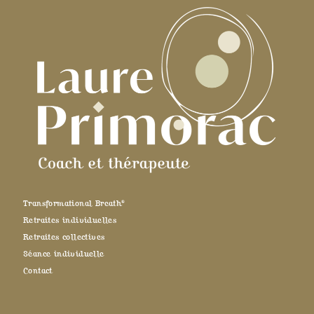
Transformational Breath®
Retraites individuelles
Retraites collectives
Séance individuelle
Contact