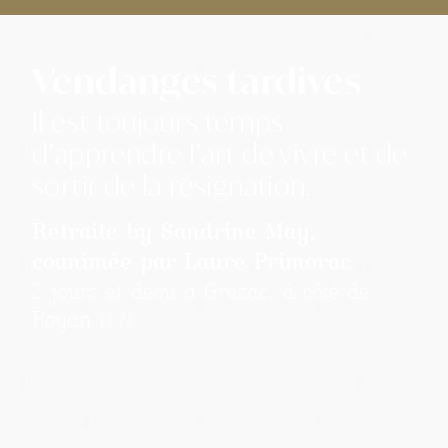
Vendanges tardives
Il est toujours temps
d’apprendre l’art de vivre et de
sortir de la résignation.
Retraite by Sandrine May,
coanimée par Laure Primorac
2 jours et demi à Grézac, à côté de
Royan (17)