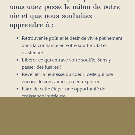
vous avez passé le mitan de votre
vie et que vous souhaitez
apprendre à :
Retrouver le goût et le désir de vivre pleinement,
dans la confiance en votre souffle vital et
existentiel,
Libérer ce qui entrave votre souffle. Sans y
passer des lustres !
Réveiller la jeunesse du coeur, celle qui ose
encore désirer, aimer, créer, explorer,
Faire de cette étape, une opportunité de
croissance intérieure,
Mettre + de Vie dans votre vie,
Trouver de nouveaux repères lors d’une phase de
transition,
Cultiver en conscience un autre rapport à vous,
aux autres, au temps, à la Vie, à la mort,