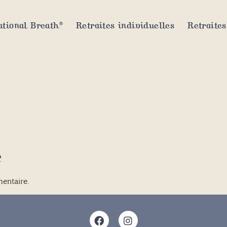
tional Breath®
Retraites individuelles
Retraites
e
entaire.