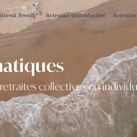
tional Breath®
Retraites individuelles
Retraites
matiques
etraites collectives ou individu