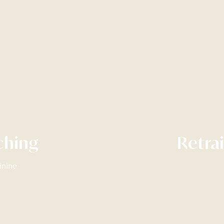
ching
Retrai
inine